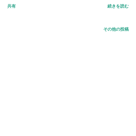
共有
続きを読む
のは最近で”シールド”などと呼ぶ傾向があります。また、手ぬ
ぐいを使用してシールドとは別に面の中で口を直接覆うもの
を”面マスク”と呼ぶようなので、本ブログでは今後以下の名称
その他の投稿
でそれぞれを紹介していきます。 シールド： 以下のようなもの
を指す ・口に対して非接触かつ面の中に装着するもの。 ・プラ
スチックや、布製のガード ・マウスガード、フェイスガード、
フェイスシールドなどと呼ばれるもの 面マスク： 以下のような
ものを指す ・直接口を覆うもの ・面を装着する際、面の中で口
を直接覆うためのマスク ・全剣連が推奨する手ぬぐいを使用し
たマスク ※2020/6/24追記 全剣連が面マスクについて定義し
ました。（☝で記載した内容と変わりません） 日々、状況が変
化していくので正しい情報を得ていくことが大切です。 以下よ
り抜粋 https://www.kendo.or.jp/information/20200624/
全剣連は、全剣連ガイドラインにおいて、必ずマスク（以下、
面の中で着用するマスクを「面マスク」と総称する）を着用す
ること、また、面マスクは、呼吸障害を起こさないようにする