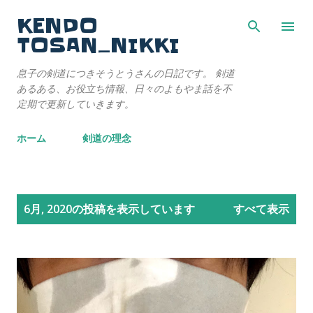
スキップしてメイン コンテンツに移動
KENDO
TOSAN_NIKKI
息子の剣道につきそうとうさんの日記です。 剣道
あるある、お役立ち情報、日々のよもやま話を不
定期で更新していきます。
ホーム
剣道の理念
投
6月, 2020の投稿を表示しています
すべて表示
稿